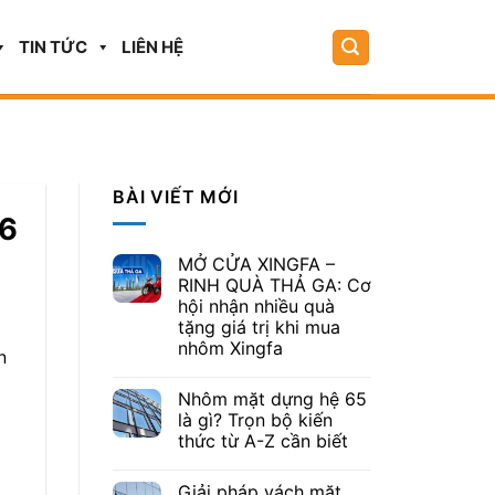
TIN TỨC
LIÊN HỆ
BÀI VIẾT MỚI
26
MỞ CỬA XINGFA –
RINH QUÀ THẢ GA: Cơ
hội nhận nhiều quà
tặng giá trị khi mua
nhôm Xingfa
n
Nhôm mặt dựng hệ 65
là gì? Trọn bộ kiến
thức từ A-Z cần biết
Giải pháp vách mặt