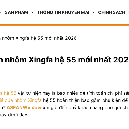
SẢN PHẨM
THÔNG TIN KHUYẾN MÃI
CHÍNH SÁCH
h nhôm Xingfa hệ 55 mới nhất 2026
h nhôm Xingfa hệ 55 mới nhất 20
a hệ 55
vật tư hiện nay là bao nhiêu để tính toán chi phí sả
iá cửa nhôm Xingfa
hệ 55 hoàn thiện bao gồm phụ kiện để
nh?
ASEANWindow
xin gửi đến quý khách hàng báo giá chi
ngay dưới đây.