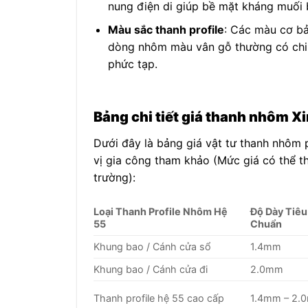
nung điện di giúp bề mặt kháng muối 
Màu sắc thanh profile
: Các màu cơ bả
dòng nhôm màu vân gỗ thường có chi 
phức tạp.
Bảng chi tiết giá thanh nhôm Xi
Dưới đây là bảng giá vật tư thanh nhôm 
vị gia công tham khảo (Mức giá có thể th
trường):
Loại Thanh Profile Nhôm Hệ
Độ Dày Tiêu
55
Chuẩn
Khung bao / Cánh cửa sổ
1.4mm
Khung bao / Cánh cửa đi
2.0mm
Thanh profile hệ 55 cao cấp
1.4mm – 2.