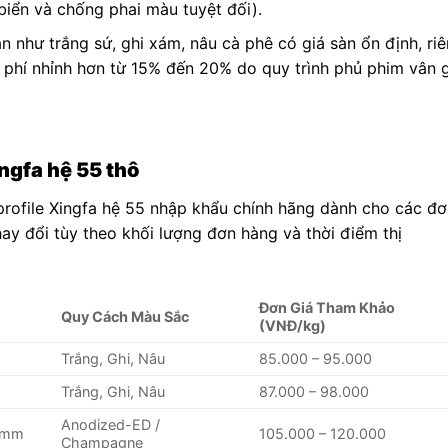
biển và chống phai màu tuyệt đối).
n như trắng sứ, ghi xám, nâu cà phê có giá sàn ổn định, ri
phí nhỉnh hơn từ 15% đến 20% do quy trình phủ phim vân 
ngfa hệ 55 thô
profile Xingfa hệ 55 nhập khẩu chính hãng dành cho các đ
ay đổi tùy theo khối lượng đơn hàng và thời điểm thị
Đơn Giá Tham Khảo
Quy Cách Màu Sắc
(VNĐ/kg)
Trắng, Ghi, Nâu
85.000 – 95.000
Trắng, Ghi, Nâu
87.000 – 98.000
Anodized-ED /
0mm
105.000 – 120.000
Champagne