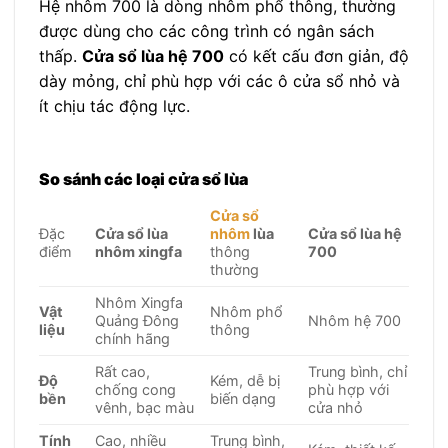
Hệ nhôm 700 là dòng nhôm phổ thông, thường
được dùng cho các công trình có ngân sách
thấp.
Cửa sổ lùa hệ 700
có kết cấu đơn giản, độ
dày mỏng, chỉ phù hợp với các ô cửa sổ nhỏ và
ít chịu tác động lực.
So sánh các loại cửa sổ lùa
Cửa sổ
Đặc
Cửa sổ lùa
nhôm
lùa
Cửa sổ lùa hệ
điểm
nhôm xingfa
thông
700
thường
Nhôm Xingfa
Vật
Nhôm phổ
Quảng Đông
Nhôm hệ 700
liệu
thông
chính hãng
Rất cao,
Trung bình, chỉ
Độ
Kém, dễ bị
chống cong
phù hợp với
bền
biến dạng
vênh, bạc màu
cửa nhỏ
Tính
Cao, nhiều
Trung bình,