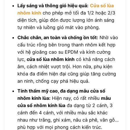
Lấy sáng và thông gió hiệu quả:
Cửa sổ lùa
nhôm kính
cho phép mở tối đa 1/2 hoặc 2/3
diện tích, giúp đón được lượng lớn ánh sáng
tự nhiên và luồng gió mát vào phòng.
Chắc chắn, an toàn và chống ồn tốt:
Nhờ vào
cấu trúc rỗng bên trong thanh nhôm kết hợp
với hệ gioăng cao su EPDM và kính cường
lực,
cửa sổ lùa nhôm kính
có khả năng cách
âm, cách nhiệt vượt trội. Hơn nữa, phụ kiện
khóa đa điểm hiện đại cũng giúp tăng cường
an ninh, chống cạy phá hiệu quả.
Tính thẩm mỹ cao, đa dạng mẫu cửa sổ
nhôm kính lùa:
Hiện nay, có rất nhiều
mẫu
cửa sổ nhôm kính lùa
đa dạng từ 2 cánh, 3
cánh đến 4 cánh, với nhiều màu sắc khác
nhau như trắng, ghi xám, nâu cà phê, vân gỗ…
phù hợp với mọi phong cách kiến trúc.