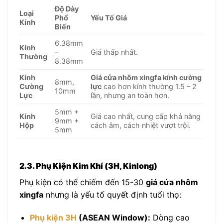
Độ Dày
Loại
Phổ
Yếu Tố Giá
Kính
Biến
6.38mm
Kính
–
Giá thấp nhất.
Thường
8.38mm
Kính
Giá cửa nhôm xingfa kính cường
8mm,
Cường
lực
cao hơn kính thường 1.5 – 2
10mm
Lực
lần, nhưng an toàn hơn.
5mm +
Kính
Giá cao nhất, cung cấp khả năng
9mm +
Hộp
cách âm, cách nhiệt vượt trội.
5mm
2.3. Phụ Kiện Kim Khí (3H, Kinlong)
Phụ kiện có thể chiếm đến 15-30
giá cửa nhôm
xingfa
nhưng là yếu tố quyết định tuổi thọ:
Phụ kiện 3H
(ASEAN Window):
Dòng cao