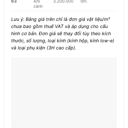
63
4/6
3.200.000
lớn.
cánh
Lưu ý: Bảng giá trên chỉ là đơn giá vật liệu/m²
chưa bao gồm thuế VAT và áp dụng cho cấu
hình cơ bản. Đơn giá sẽ thay đổi tùy theo kích
thước, số lượng, loại kính (kính hộp, kính low-e)
và loại phụ kiện (3H cao cấp).