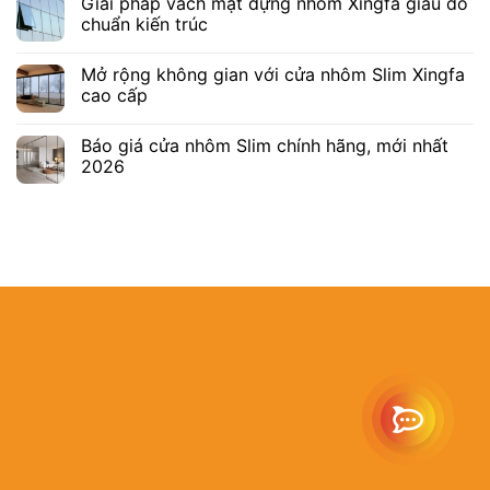
Giải pháp vách mặt dựng nhôm Xingfa giấu đố
chuẩn kiến trúc
Mở rộng không gian với cửa nhôm Slim Xingfa
cao cấp
Báo giá cửa nhôm Slim chính hãng, mới nhất
2026
Địa chỉ:
B22/463
Tân Nhựt, TP.
MST:
03087793
Hotline:
0902.9
Email:
info@as
Website:
https