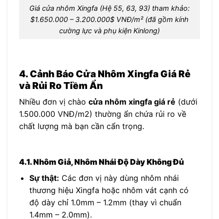
Giá cửa nhôm Xingfa (Hệ 55, 63, 93) tham khảo:
$1.650.000 – 3.200.000$ VNĐ/m² (đã gồm kính
cường lực và phụ kiện Kinlong)
4. Cảnh Báo Cửa Nhôm Xingfa Giá Rẻ
và Rủi Ro Tiềm Ẩn
Nhiều đơn vị chào
cửa nhôm xingfa giá rẻ
(dưới
1.500.000 VNĐ/m2) thường ẩn chứa rủi ro về
chất lượng mà bạn cần cẩn trọng.
4.1. Nhôm Giả, Nhôm Nhái Độ Dày Không Đủ
Sự thật:
Các đơn vị này dùng nhôm nhái
thương hiệu Xingfa hoặc nhôm vát cạnh có
độ dày chỉ 1.0mm – 1.2mm (thay vì chuẩn
1.4mm – 2.0mm).