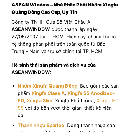
ASEAN Window – Nhà Phân Phối Nhôm Xingfa
Quảng Đông Cao Cấp, Uy Tín
Công ty TNHH Cửa Sổ Việt Châu Á
ASEANWINDOW
được thành lập ngày
27/05/2007 tại TPHCM. Hiện nay, chúng tôi có
hệ thống phân phối trên toàn quốc từ Bắc –
Trung – Nam và trụ sở chính tại TP. HCM.
Hệ sinh thái sản phẩm và dịch vụ của
ASEANWINDOW:
Nhôm Xingfa Quảng Đông
: Bao gồm các sản
phẩm
Xingfa Class A
,
Xingfa 55 Anodized-
ED
,
Xingfa Slim
, Xingfa Phổ thông,
Xingfa Hệ
55
với độ bền vượt thời gian, thiết kế hiện
đại.
Thanh nhựa Sparlee
:
Dòng thanh nhựa cao