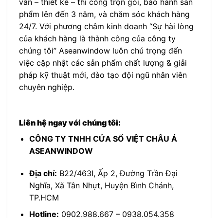
vấn – thiết kế – thi công trọn gói, bảo hành sản
phẩm lên đến 3 năm, và chăm sóc khách hàng
24/7. Với phương châm kinh doanh “Sự hài lòng
của khách hàng là thành công của công ty
chúng tôi” Aseanwindow luôn chú trọng đến
việc cập nhật các sản phẩm chất lượng & giải
pháp kỹ thuật mới, đào tạo đội ngũ nhân viên
chuyên nghiệp.
Liên hệ ngay với chúng tôi:
CÔNG TY TNHH CỬA SỔ VIỆT CHÂU Á
ASEANWINDOW
Địa chỉ:
B22/463I, Ấp 2, Đường Trần Đại
Nghĩa, Xã Tân Nhựt, Huyện Bình Chánh,
TP.HCM
Hotline:
0902.988.667 – 0938.054.358