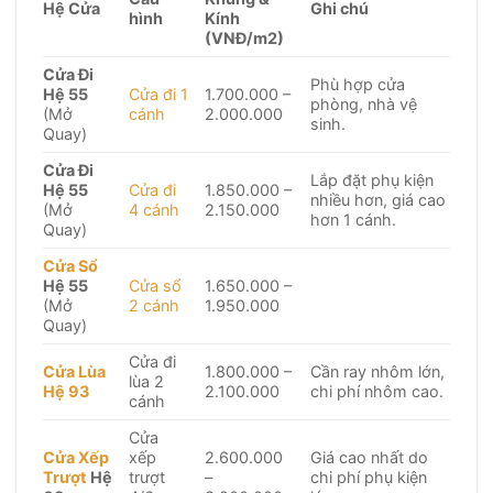
Hệ Cửa
Ghi chú
hình
Kính
(VNĐ/m2)
Cửa Đi
Phù hợp cửa
Hệ 55
Cửa đi 1
1.700.000 –
phòng, nhà vệ
(Mở
cánh
2.000.000
sinh.
Quay)
Cửa Đi
Lắp đặt phụ kiện
Hệ 55
Cửa đi
1.850.000 –
nhiều hơn, giá cao
(Mở
4 cánh
2.150.000
hơn 1 cánh.
Quay)
Cửa Sổ
Hệ 55
Cửa sổ
1.650.000 –
(Mở
2 cánh
1.950.000
Quay)
Cửa đi
Cửa Lùa
1.800.000 –
Cần ray nhôm lớn,
lùa 2
Hệ 93
2.100.000
chi phí nhôm cao.
cánh
Cửa
Cửa Xếp
xếp
2.600.000
Giá cao nhất do
Trượt
Hệ
trượt
–
chi phí phụ kiện