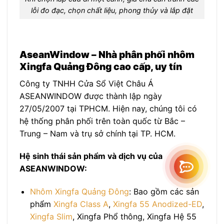
lỗi đo đạc, chọn chất liệu, phong thủy và lắp đặt
AseanWindow – Nhà phân phối nhôm
Xingfa Quảng Đông cao cấp, uy tín
Công ty TNHH Cửa Sổ Việt Châu Á
ASEANWINDOW được thành lập ngày
27/05/2007 tại TPHCM. Hiện nay, chúng tôi có
hệ thống phân phối trên toàn quốc từ Bắc –
Trung – Nam và trụ sở chính tại TP. HCM.
Hệ sinh thái sản phẩm và dịch vụ của
ASEANWINDOW:
Nhôm Xingfa Quảng Đông
: Bao gồm các sản
phẩm
Xingfa Class A
,
Xingfa 55 Anodized-ED
,
Xingfa Slim
, Xingfa Phổ thông, Xingfa Hệ 55