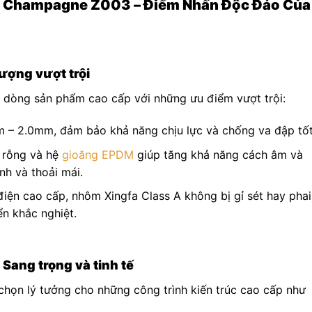
àu Champagne Z003 – Điểm Nhấn Độc Đáo Của
lượng vượt trội
à dòng sản phẩm cao cấp với những ưu điểm vượt trội:
– 2.0mm, đảm bảo khả năng chịu lực và chống va đập tốt
 rỗng và hệ
gioăng EPDM
giúp tăng khả năng cách âm và
nh và thoải mái.
điện cao cấp, nhôm Xingfa Class A không bị gỉ sét hay phai
n khắc nghiệt.
Sang trọng và tinh tế
họn lý tưởng cho những công trình kiến trúc cao cấp như