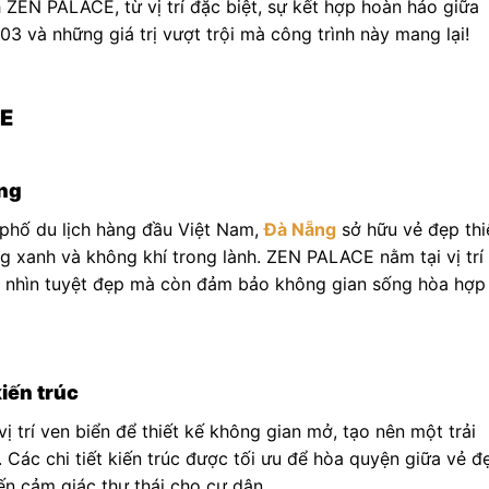
 ZEN PALACE, từ vị trí đặc biệt, sự kết hợp hoàn hảo giữa
và những giá trị vượt trội mà công trình này mang lại!
CE
ẵng
 phố du lịch hàng đầu Việt Nam,
Đà Nẵng
sở hữu vẻ đẹp thi
ng xanh và không khí trong lành. ZEN PALACE nằm tại vị trí
ầm nhìn tuyệt đẹp mà còn đảm bảo không gian sống hòa hợp
kiến trúc
vị trí ven biển để thiết kế không gian mở, tạo nên một trải
 Các chi tiết kiến trúc được tối ưu để hòa quyện giữa vẻ đ
ến cảm giác thư thái cho cư dân.