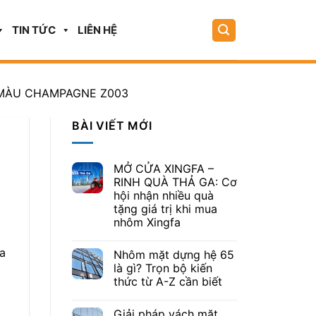
TIN TỨC
LIÊN HỆ
A MÀU CHAMPAGNE Z003
BÀI VIẾT MỚI
MỞ CỬA XINGFA –
RINH QUÀ THẢ GA: Cơ
hội nhận nhiều quà
tặng giá trị khi mua
nhôm Xingfa
ủa
Nhôm mặt dựng hệ 65
là gì? Trọn bộ kiến
thức từ A-Z cần biết
Giải pháp vách mặt