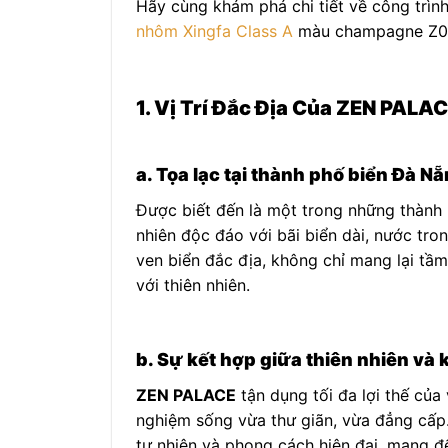
Hãy cùng khám phá chi tiết về công trình
nhôm Xingfa Class A
màu champagne Z003 
1. Vị Trí Đắc Địa Của ZEN PALA
a. Tọa lạc tại thành phố biển Đà N
Được biết đến là một trong những thành
nhiên độc đáo với bãi biển dài, nước tro
ven biển đắc địa, không chỉ mang lại t
với thiên nhiên.
b. Sự kết hợp giữa thiên nhiên và 
ZEN PALACE
tận dụng tối đa lợi thế của 
nghiệm sống vừa thư giãn, vừa đẳng cấp.
tự nhiên và phong cách hiện đại, mang đ