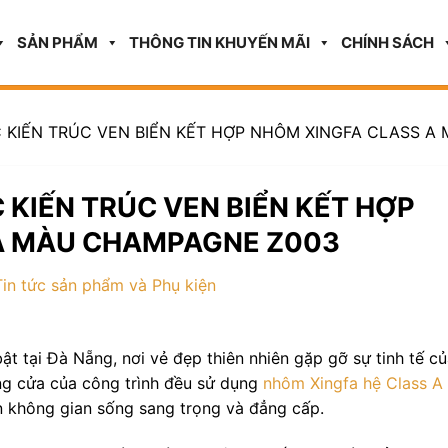
SẢN PHẨM
THÔNG TIN KHUYẾN MÃI
CHÍNH SÁCH
ÁC KIẾN TRÚC VEN BIỂN KẾT HỢP NHÔM XINGFA CLASS 
C KIẾN TRÚC VEN BIỂN KẾT HỢP
A MÀU CHAMPAGNE Z003
Tin tức sản phẩm và Phụ kiện
bật tại Đà Nẵng, nơi vẻ đẹp thiên nhiên gặp gỡ sự tinh tế c
hống cửa của công trình đều sử dụng
nhôm Xingfa hệ Class A
n không gian sống sang trọng và đẳng cấp.