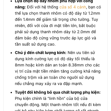
Lựa chọn độ dày nhôm phù hợp với công
năng:
Đối với hệ thống
cửa sổ 4 cánh
, bạn có
thể lựa chọn thanh nhôm có độ dày từ 1.2mm
đến 1.4mm để giảm tải trọng cho tường. Tuy
nhiên, đối với cửa đi mặt tiền lớn, bắt buộc
phải sử dụng thanh nhôm dày từ 2.0mm để
đảm bảo độ cứng vững trước áp lực gió và
tần suất sử dụng cao.
Chú ý đến chất lượng kính:
Nên ưu tiên sử
dụng kính cường lực có độ dày tối thiểu là
8mm hoặc kính dán an toàn 8.38mm cho các
vị trí cửa mặt tiền nhằm tăng cường khả năng
chống trộm và an toàn cho người sử dụng
nếu chẳng may xảy ra va đập mạnh.
Tuyệt đối không bỏ qua chất lượng phụ kiện:
Phụ kiện chính là “linh hồn” của bộ cửa
chuyển động. Một thanh nhôm tốt nếu đi kèm
với bộ phụ kiện kém chất lượng sẽ rất nhanh