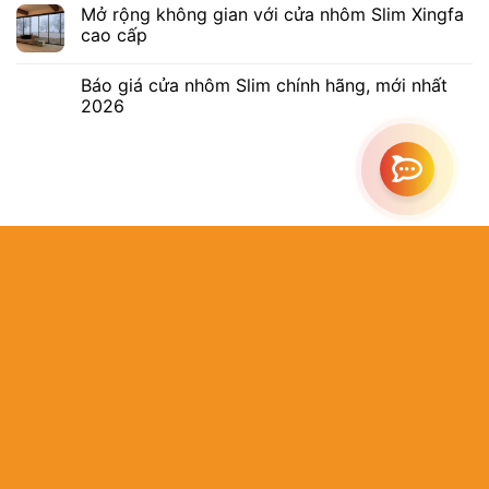
Mở rộng không gian với cửa nhôm Slim Xingfa
cao cấp
Báo giá cửa nhôm Slim chính hãng, mới nhất
2026
Địa chỉ:
B22/463
Tân Nhựt, TP.
MST:
03087793
Hotline:
0902.9
Email:
info@as
Website:
https