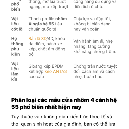
thống, mở lùa trượt
công năng sử dụng và
phổ
ngang, mở xếp trượt
diện tích ô chờ.
biến
Vật
Thanh profile
nhôm
Chịu lực va đập tốt,
liệu
Xingfa hệ 55
tiêu
không bị biến dạng
cốt lõi
chuẩn quốc tế
hay vặn xoắn.
Hệ
Bản lề 3D
/4D, khóa
Vận hành êm ái, nhẹ
thống
đa điểm, bánh xe
nhàng, tăng cường
phụ
kép, chốt âm đồng
khả năng chống trộm.
kiện
bộ
Vật
Gioăng kép EPDM
Chống tràn nước tuyệt
liệu
kết hợp
keo ANTAS
đối, cách âm và cách
làm
cao cấp
nhiệt hoàn hảo.
kín
Phân loại các mẫu cửa nhôm 4 cánh hệ
55 phổ biến nhất hiện nay
Tùy thuộc vào không gian kiến trúc thực tế và
thói quen sinh hoạt của gia đình, bạn có thể lựa