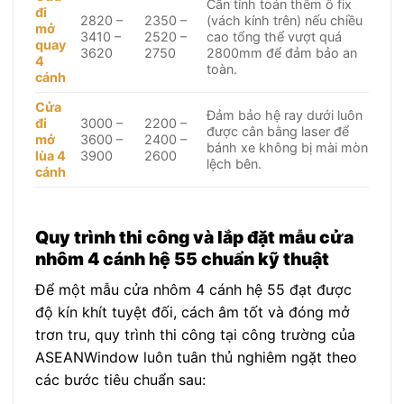
Cần tính toán thêm ô fix
đi
2820 –
2350 –
(vách kính trên) nếu chiều
mở
3410 –
2520 –
cao tổng thể vượt quá
quay
3620
2750
2800mm để đảm bảo an
4
toàn.
cánh
Cửa
Đảm bảo hệ ray dưới luôn
đi
3000 –
2200 –
được cân bằng laser để
mở
3600 –
2400 –
bánh xe không bị mài mòn
lùa 4
3900
2600
lệch bên.
cánh
Quy trình thi công và lắp đặt mẫu cửa
nhôm 4 cánh hệ 55 chuẩn kỹ thuật
Để một mẫu cửa nhôm 4 cánh hệ 55 đạt được
độ kín khít tuyệt đối, cách âm tốt và đóng mở
trơn tru, quy trình thi công tại công trường của
ASEANWindow luôn tuân thủ nghiêm ngặt theo
các bước tiêu chuẩn sau: