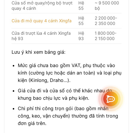
Cửa sổ mở quay/rộng bộ trượt
Hệ
~ 9 500 000
quay 4 cánh
55
bộ
Hệ
2 200 000-
Cửa đi mở quay 4 cánh Xingfa
55
2 350 000
Cửa đi trượt lùa 4 cánh Xingfa
Hệ
1 800 000-
hệ 93
93
2 150 000
Lưu ý khi xem bảng giá:
Mức giá chưa bao gồm VAT, phụ thuộc vào
kính (cường lực hoặc dán an toàn) và loại phụ
kiện (Kinlong, Draho…).
Giá cửa đi và cửa sổ có thể khác nhau do
khung bao chịu lực và phụ kiện.
Chi phí thi công trọn gói (bao gồm nhân
công, keo, vận chuyển) thường đã tính trong
đơn giá trên.