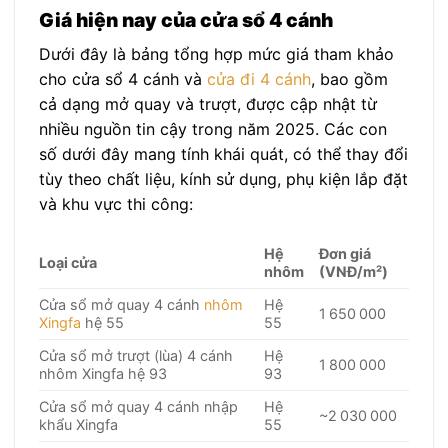
Giá hiện nay của cửa sổ 4 cánh
Dưới đây là bảng tổng hợp mức giá tham khảo
cho cửa sổ 4 cánh và
cửa đi 4 cánh
, bao gồm
cả dạng mở quay và trượt, được cập nhật từ
nhiều nguồn tin cậy trong năm 2025. Các con
số dưới đây mang tính khái quát, có thể thay đổi
tùy theo chất liệu, kính sử dụng, phụ kiện lắp đặt
và khu vực thi công:
Hệ
Đơn giá
Loại cửa
nhôm
(VNĐ/m²)
Cửa sổ mở quay 4 cánh
nhôm
Hệ
1 650 000
Xingfa
hệ 55
55
Cửa sổ mở trượt (lùa) 4 cánh
Hệ
1 800 000
nhôm Xingfa hệ 93
93
Cửa sổ mở quay 4 cánh nhập
Hệ
~2 030 000
khẩu Xingfa
55