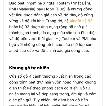
Đặc biệt, nhôm hệ Xingfa, Tostem (Nhật Bản),
PMI (Malaysia) hay Hopo (Đức) là những dòng
vật liệu được đánh giá cao về độ dày, độ cứng
vững và độ kín khít. Trong đó, hệ
Xingfa hệ 55
hoặc hệ 93 được ứng dụng rộng rãi nhờ giá
thành cạnh tranh, đa dạng màu sắc sơn tĩnh điện
và độ bền vượt thời gian. Hệ Tostem và PMI phù
hợp với những công trình cao cấp nhờ lớp sơn
anod cao cấp và độ chính xác gia công cao.
Khung gỗ tự nhiên
Cửa sổ gỗ 4 cánh thường xuất hiện trong các
công trình biệt thự, nhà vườn hoặc những không
gian thiết kế theo phong cách cổ điển. Gỗ tự
nhiên mang lại vẻ đẹp sang trọng, ấm áp và cảm
giác gần gũi. Tuy nhiên, để đảm bảo độ bền
trong điều kiện khí hậu nhiệt đới gió mùa, gỗ