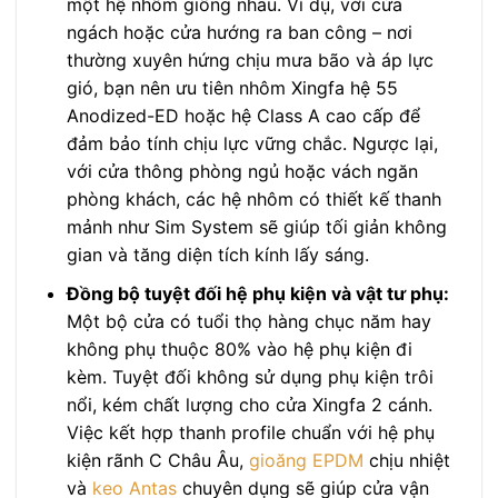
một hệ nhôm giống nhau. Ví dụ, với cửa
ngách hoặc cửa hướng ra ban công – nơi
thường xuyên hứng chịu mưa bão và áp lực
gió, bạn nên ưu tiên nhôm Xingfa hệ 55
Anodized-ED hoặc hệ Class A cao cấp để
đảm bảo tính chịu lực vững chắc. Ngược lại,
với cửa thông phòng ngủ hoặc vách ngăn
phòng khách, các hệ nhôm có thiết kế thanh
mảnh như Sim System sẽ giúp tối giản không
gian và tăng diện tích kính lấy sáng.
Đồng bộ tuyệt đối hệ phụ kiện và vật tư phụ:
Một bộ cửa có tuổi thọ hàng chục năm hay
không phụ thuộc 80% vào hệ phụ kiện đi
kèm. Tuyệt đối không sử dụng phụ kiện trôi
nổi, kém chất lượng cho cửa Xingfa 2 cánh.
Việc kết hợp thanh profile chuẩn với hệ phụ
kiện rãnh C Châu Âu,
gioăng EPDM
chịu nhiệt
và
keo Antas
chuyên dụng sẽ giúp cửa vận