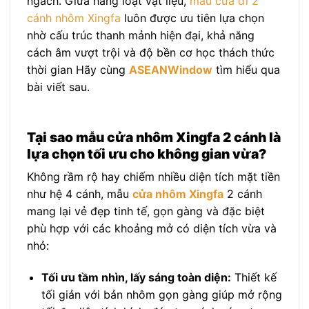
ngách. Giữa hàng loạt vật liệu,
mẫu cửa đi 2
cánh nhôm Xingfa
luôn được ưu tiên lựa chọn
nhờ cấu trúc thanh mảnh hiện đại, khả năng
cách âm vượt trội và độ bền cơ học thách thức
thời gian Hãy cùng
ASEANWindow
tìm hiểu qua
bài viết sau.
Tại sao mẫu cửa nhôm Xingfa 2 cánh là
lựa chọn tối ưu cho không gian vừa?
Không rầm rộ hay chiếm nhiều diện tích mặt tiền
như hệ 4 cánh, mẫu
cửa nhôm Xingfa
2 cánh
mang lại vẻ đẹp tinh tế, gọn gàng và đặc biệt
phù hợp với các khoảng mở có diện tích vừa và
nhỏ:
Tối ưu tầm nhìn, lấy sáng toàn diện:
Thiết kế
tối giản với bản nhôm gọn gàng giúp mở rộng