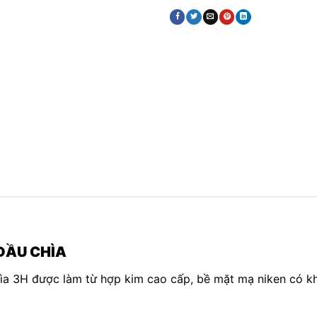
 ĐẦU CHÌA
ìa 3H được làm từ hợp kim cao cấp, bề mặt mạ niken có k