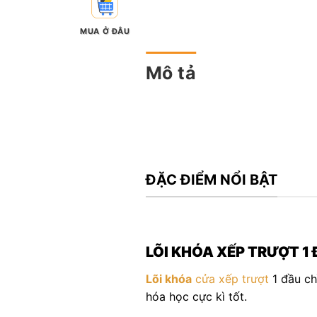
MUA Ở ĐÂU
Mô tả
ĐẶC ĐIỂM NỔI BẬT
LÕI KHÓA XẾP TRƯỢT 1
Lõi khóa
cửa xếp trượt
1 đầu ch
hóa học cực kì tốt.