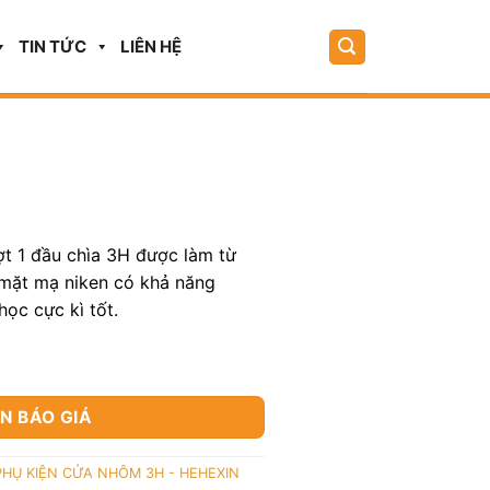
TIN TỨC
LIÊN HỆ
t 1 đầu chìa 3H được làm từ
 mặt mạ niken có khả năng
ọc cực kì tốt.
N BÁO GIÁ
PHỤ KIỆN CỬA NHÔM 3H - HEHEXIN