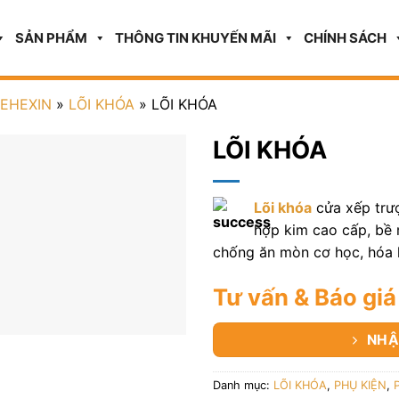
SẢN PHẨM
THÔNG TIN KHUYẾN MÃI
CHÍNH SÁCH
HEHEXIN
»
LÕI KHÓA
»
LÕI KHÓA
LÕI KHÓA
Lõi khóa
cửa xếp trượ
hợp kim cao cấp, bề
chống ăn mòn cơ học, hóa h
Tư vấn & Báo giá
NHẬ
Danh mục:
LÕI KHÓA
,
PHỤ KIỆN
,