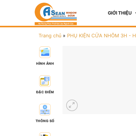
GIỚI THIỆU
Trang chủ
»
PHỤ KIỆN CỬA NHÔM 3H - 
HÌNH ẢNH
ĐẶC ĐIỂM
THÔNG SỐ