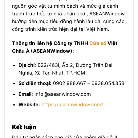
nguồn gốc vật tư minh bạch và mức giá cạnh
tranh trực tiếp từ nhà phân phối, ASEANWindow
hướng đến mục tiêu đồng hành lâu dài cùng các
công trình kiến trúc hiện đại tại Việt Nam.
Thông tin liên hệ Công ty TNHH
Cửa sổ
Việt
Châu Á (ASEANWindow):
Địa chỉ:
B22/463l, Ấp 2, Đường Trần Đại
Nghĩa, Xã Tân Nhựt, TP.HCM
Số điện thoại:
0902.988.667 – 0938.054.358
Email:
info@aseanwindow.com
Website:
https://aseanwindow.com/
Kết luận
Đầu tư ngân sách cho giá cửa nhôm giả gỗ 4