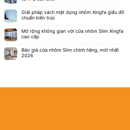
Giải pháp vách mặt dựng nhôm Xingfa giấu đố
chuẩn kiến trúc
Mở rộng không gian với cửa nhôm Slim Xingfa
cao cấp
Báo giá cửa nhôm Slim chính hãng, mới nhất
2026
Địa chỉ:
B22/463
Tân Nhựt, TP.
MST:
03087793
Hotline:
0902.9