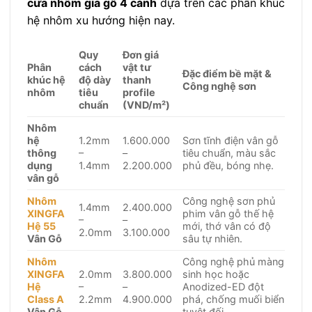
cửa nhôm giả gỗ 4 cánh
dựa trên các phân khúc
hệ nhôm xu hướng hiện nay.
Quy
Đơn giá
Phân
cách
vật tư
Đặc điểm bề mặt &
khúc hệ
độ dày
thanh
Công nghệ sơn
nhôm
tiêu
profile
chuẩn
(VND/m²)
Nhôm
hệ
1.2mm
1.600.000
Sơn tĩnh điện vân gỗ
thông
–
–
tiêu chuẩn, màu sắc
dụng
1.4mm
2.200.000
phủ đều, bóng nhẹ.
vân gỗ
Nhôm
Công nghệ sơn phủ
1.4mm
2.400.000
XINGFA
phim vân gỗ thế hệ
–
–
Hệ 55
mới, thớ vân có độ
2.0mm
3.100.000
Vân Gỗ
sâu tự nhiên.
Nhôm
Công nghệ phủ màng
XINGFA
2.0mm
3.800.000
sinh học hoặc
Hệ
–
–
Anodized-ED đột
Class A
2.2mm
4.900.000
phá, chống muối biển
Vân Gỗ
tuyệt đối.