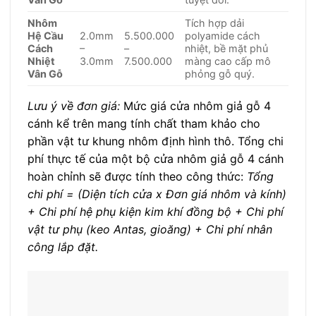
Nhôm
Tích hợp dải
Hệ Cầu
2.0mm
5.500.000
polyamide cách
Cách
–
–
nhiệt, bề mặt phủ
Nhiệt
3.0mm
7.500.000
màng cao cấp mô
Vân Gỗ
phỏng gỗ quý.
Lưu ý về đơn giá:
Mức giá cửa nhôm giả gỗ 4
cánh kể trên mang tính chất tham khảo cho
phần vật tư khung nhôm định hình thô. Tổng chi
phí thực tế của một bộ cửa nhôm giả gỗ 4 cánh
hoàn chỉnh sẽ được tính theo công thức:
Tổng
chi phí = (Diện tích cửa x Đơn giá nhôm và kính)
+ Chi phí hệ phụ kiện kim khí đồng bộ + Chi phí
vật tư phụ (keo Antas, gioăng) + Chi phí nhân
công lắp đặt.