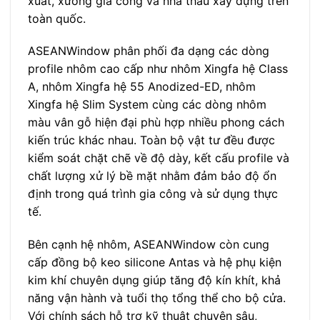
xuất, xưởng gia công và nhà thầu xây dựng trên
toàn quốc.
ASEANWindow phân phối đa dạng các dòng
profile nhôm cao cấp như nhôm Xingfa hệ Class
A, nhôm Xingfa hệ 55 Anodized-ED, nhôm
Xingfa hệ Slim System cùng các dòng nhôm
màu vân gỗ hiện đại phù hợp nhiều phong cách
kiến trúc khác nhau. Toàn bộ vật tư đều được
kiểm soát chặt chẽ về độ dày, kết cấu profile và
chất lượng xử lý bề mặt nhằm đảm bảo độ ổn
định trong quá trình gia công và sử dụng thực
tế.
Bên cạnh hệ nhôm, ASEANWindow còn cung
cấp đồng bộ keo silicone Antas và hệ phụ kiện
kim khí chuyên dụng giúp tăng độ kín khít, khả
năng vận hành và tuổi thọ tổng thể cho bộ cửa.
Với chính sách hỗ trợ kỹ thuật chuyên sâu,