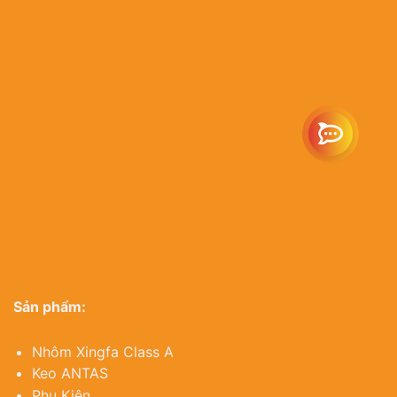
Email:
info@as
Website:
https
Sản phẩm:
Nhôm Xingfa Class A
Keo ANTAS
Phụ Kiện