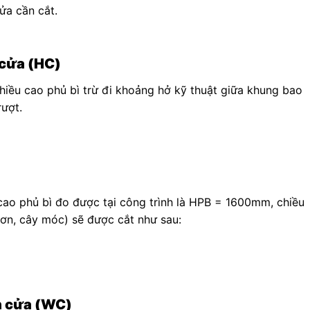
ửa cần cắt.
cửa (
H
C
)
hiều cao phủ bì trừ đi khoảng hở kỹ thuật giữa khung bao
rượt.
ao phủ bì đo được tại công trình là H
PB
= 1600mm, chiều
ơn, cây móc) sẽ được cắt như sau:
h cửa (W
C
)