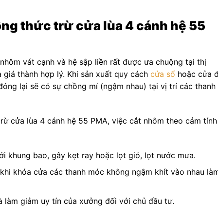
ng thức trừ cửa lùa 4 cánh hệ 55
ôm vát cạnh và hệ sập liền rất được ưa chuộng tại thị
 giá thành hợp lý. Khi sản xuất quy cách
cửa sổ
hoặc cửa đ
đóng lại sẽ có sự chồng mí (ngậm nhau) tại vị trí các thanh
ừ cửa lùa 4 cánh hệ 55 PMA, việc cắt nhôm theo cảm tính
i khung bao, gây kẹt ray hoặc lọt gió, lọt nước mưa.
 khi khóa cửa các thanh móc không ngậm khít vào nhau là
à làm giảm uy tín của xưởng đối với chủ đầu tư.