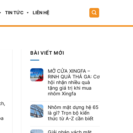
TIN TỨC
LIÊN HỆ
BÀI VIẾT MỚI
MỞ CỬA XINGFA –
RINH QUÀ THẢ GA: Cơ
hội nhận nhiều quà
tặng giá trị khi mua
nhôm Xingfa
ch,
Nhôm mặt dựng hệ 65
là gì? Trọn bộ kiến
óa
thức từ A-Z cần biết
Giải pháp vách mặt