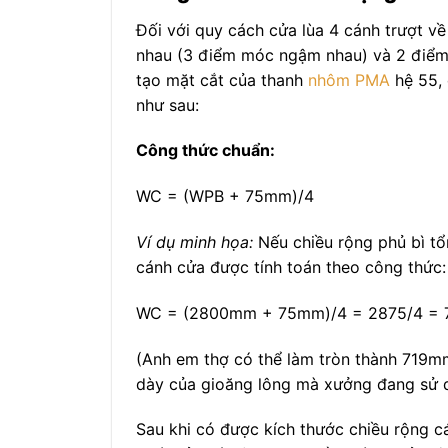
Đối với quy cách cửa lùa 4 cánh trượt về
nhau (3 điểm móc ngậm nhau) và 2 điểm 
tạo mặt cắt của thanh
nhôm PMA
hệ 55, 
như sau:
Công thức chuẩn:
W
C
= (W
PB
+ 75mm)/4
Ví dụ minh họa:
Nếu chiều rộng phủ bì tổ
cánh cửa được tính toán theo công thức:
W
C
= (2800mm + 75mm)/4 = 2875/4 = 
(Anh em thợ có thể làm tròn thành 719m
dày của gioăng lông mà xưởng đang sử 
Sau khi có được kích thước chiều rộng 