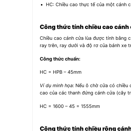
H
C
: Chiều cao thực tế của một cánh c
Công thức tính chiều cao cánh 
Chiều cao cánh cửa lùa được tính bằng c
ray trên, ray dưới và độ rơ của bánh xe t
Công thức chuẩn:
H
C
= H
PB
– 45mm
Ví dụ minh họa:
Nếu ô chờ cửa có chiều c
cao của các thanh đứng cánh cửa (cây tr
H
C
= 1600 – 45 = 1555mm
Công thức tính chiều rộng cán