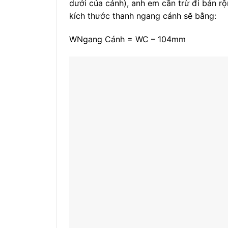
dưới của cánh), anh em cần trừ đi bản r
kích thước thanh ngang cánh sẽ bằng:
W
Ngang Cánh
= W
C
– 104mm