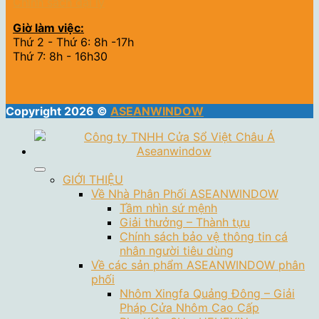
Chính sách đại lý
Giờ làm việc:
Thứ 2 - Thứ 6: 8h -17h
Thứ 7: 8h - 16h30
Copyright 2026 ©
ASEANWINDOW
GIỚI THIỆU
Về Nhà Phân Phối ASEANWINDOW
Tầm nhìn sứ mệnh
Giải thưởng – Thành tựu
Chính sách bảo vệ thông tin cá
nhân người tiêu dùng
Về các sản phẩm ASEANWINDOW phân
phối
Nhôm Xingfa Quảng Đông – Giải
Pháp Cửa Nhôm Cao Cấp