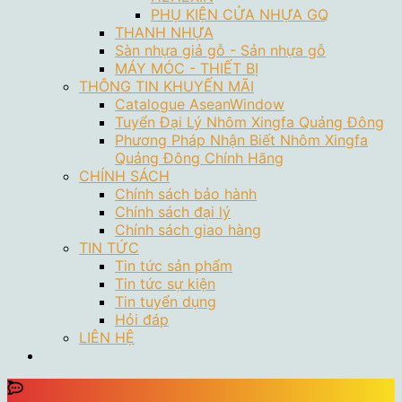
PHỤ KIỆN CỬA NHỰA GQ
THANH NHỰA
Sàn nhựa giả gỗ - Sản nhựa gỗ
MÁY MÓC - THIẾT BỊ
THÔNG TIN KHUYẾN MÃI
Catalogue AseanWindow
Tuyển Đại Lý Nhôm Xingfa Quảng Đông
Phương Pháp Nhận Biết Nhôm Xingfa
Quảng Đông Chính Hãng
CHÍNH SÁCH
Chính sách bảo hành
Chính sách đại lý
Chính sách giao hàng
TIN TỨC
Tin tức sản phẩm
Tin tức sự kiện
Tin tuyển dụng
Hỏi đáp
LIÊN HỆ