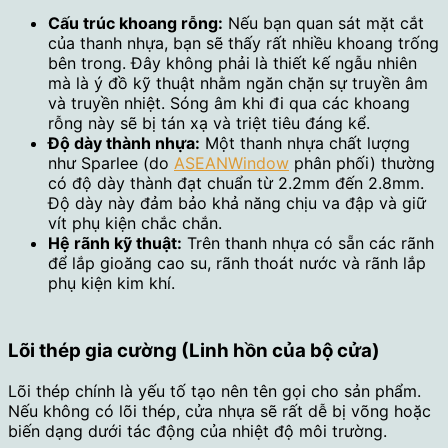
Cấu trúc khoang rỗng:
Nếu bạn quan sát mặt cắt
của thanh nhựa, bạn sẽ thấy rất nhiều khoang trống
bên trong. Đây không phải là thiết kế ngẫu nhiên
mà là ý đồ kỹ thuật nhằm ngăn chặn sự truyền âm
và truyền nhiệt. Sóng âm khi đi qua các khoang
rỗng này sẽ bị tán xạ và triệt tiêu đáng kể.
Độ dày thành nhựa:
Một thanh nhựa chất lượng
như Sparlee (do
ASEANWindow
phân phối) thường
có độ dày thành đạt chuẩn từ 2.2mm đến 2.8mm.
Độ dày này đảm bảo khả năng chịu va đập và giữ
vít phụ kiện chắc chắn.
Hệ rãnh kỹ thuật:
Trên thanh nhựa có sẵn các rãnh
để lắp gioăng cao su, rãnh thoát nước và rãnh lắp
phụ kiện kim khí.
Lõi thép gia cường (Linh hồn của bộ cửa)
Lõi thép chính là yếu tố tạo nên tên gọi cho sản phẩm.
Nếu không có lõi thép, cửa nhựa sẽ rất dễ bị võng hoặc
biến dạng dưới tác động của nhiệt độ môi trường.