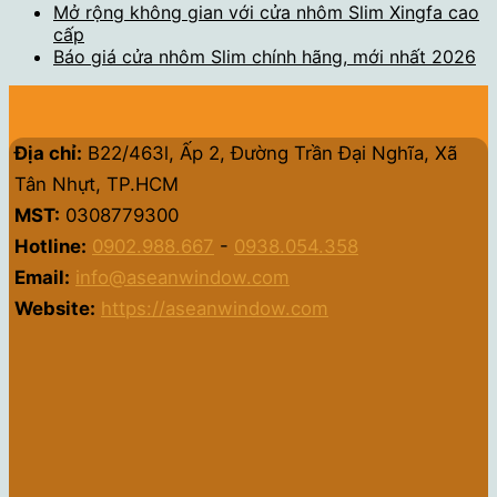
Mở rộng không gian với cửa nhôm Slim Xingfa cao
cấp
Báo giá cửa nhôm Slim chính hãng, mới nhất 2026
Địa chỉ:
B22/463l, Ấp 2, Đường Trần Đại Nghĩa, Xã
Tân Nhựt, TP.HCM
MST:
0308779300
Hotline:
0902.988.667
-
0938.054.358
Email:
info@aseanwindow.com
Website:
https://aseanwindow.com