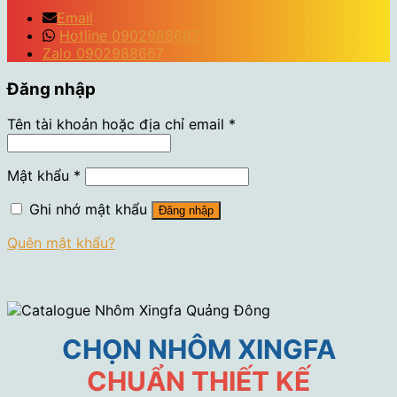
Email
Hotline 0902988667
Zalo 0902988667
Đăng nhập
Tên tài khoản hoặc địa chỉ email
*
Mật khẩu
*
Ghi nhớ mật khẩu
Đăng nhập
Quên mật khẩu?
CHỌN NHÔM XINGFA
CHUẨN THIẾT KẾ