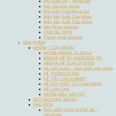
Phụ Kiện 3H – HEHEXIN
Keo Silicone Antas
Phụ Kiện Cửa Nhựa GQ
Máy Sản Xuất Cửa Nhựa
Máy Sản Xuất Cửa Nhôm
Sàn Nhựa Sparlee
Chất tẩy ZIPᴛS
Thanh nhựa Sparlee
SẢN PHẨM
NHÔM - CỬA NHÔM
NHÔM XINGFA CLASS A
XINGFA HỆ 55 ANODIZED-ED
XINGFA HỆ SLIM SYSTEM
Hệ mặt dựng - Vách kính mặt dựng
HỆ THÔNG DỤNG
HỆ CẦU CÁCH NHIỆT
HỆ NỘI THẤT TỦ CÁNH KÍNH
HỆ LAN CAN
NHÔM MÀU VÂN GỖ
KEO SILICONE ANTAS
PHỤ KIỆN
PHỤ KIỆN CỬA NHÔM 3H -
HEHEXIN