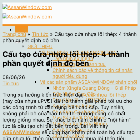
Skip
to
content
Menu
Trang chủ
»
Tin tức
»
Cấu tạo cửa nhựa lõi thép: 4 thành
phần quyết định độ bền
GIỚI THIỆU
Về Nhà Phân Phối ASEANWINDOW
Cấu tạo cửa nhựa lõi thép: 4 thành
Tầm nhìn sứ mệnh
phần quyết định độ bền
Giải thưởng – Thành tựu
Chính sách bảo vệ thông tin cá nhân
người tiêu dùng
08/06/26
Về các sản phẩm ASEANWINDOW phân phối
Tin tức
Nhôm Xingfa Quảng Đông – Giải Pháp
Cửa Nhôm Cao Cấp
Trong xu hướng kiến trúc hiện đại,
cửa nhựa lõi thép
Phụ Kiện 3H – HEHEXIN
(hay cửa nhựa uPVC) đã trở thành giải pháp tối ưu cho
Keo Silicone Antas
các công trình từ dân dụng đến cao cấp. Tuy nhiên,
Phụ Kiện Cửa Nhựa GQ
không phải bộ cửa nào trên thị trường cũng có chất
Máy Sản Xuất Cửa Nhựa
lượng giống nhau. Sự khác biệt nằm chính ở “nội hàm” –
Máy Sản Xuất Cửa Nhôm
tức là cấu tạo chi tiết bên trong. Bài viết này
Sàn Nhựa Sparlee
ASEANWindow
sẽ cùng bạn khám phá toàn bộ cấu tạo
Chất tẩy ZIPᴛS
cửa nhựa lõi thép của một bộ cửa nhựa lõi thép tiêu