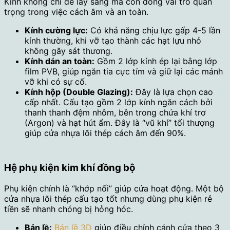
Kính không chỉ để lấy sáng mà còn đóng vai trò quan
trọng trong việc cách âm và an toàn.
Kính cường lực:
Có khả năng chịu lực gấp 4-5 lần
kính thường, khi vỡ tạo thành các hạt lựu nhỏ
không gây sát thương.
Kính dán an toàn:
Gồm 2 lớp kính ép lại bằng lớp
film PVB, giúp ngăn tia cực tím và giữ lại các mảnh
vỡ khi có sự cố.
Kính hộp (Double Glazing):
Đây là lựa chọn cao
cấp nhất. Cấu tạo gồm 2 lớp kính ngăn cách bởi
thanh thanh đệm nhôm, bên trong chứa khí trơ
(Argon) và hạt hút ẩm. Đây là “vũ khí” tối thượng
giúp cửa nhựa lõi thép cách âm đến 90%.
Hệ phụ kiện kim khí đồng bộ
Phụ kiện chính là “khớp nối” giúp cửa hoạt động. Một bộ
cửa nhựa lõi thép cấu tạo tốt nhưng dùng phụ kiện rẻ
tiền sẽ nhanh chóng bị hỏng hóc.
Bản lề:
Bản lề 3D
giúp điều chỉnh cánh cửa theo 3