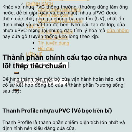
CHÍNH SÁCH
Khác với nhựa PVC thông thường (thường dùng làm ống
Chính sách bảo hành
nước, dễ bị giòn gãy và bạc màu), nhựa uPVC được
Chính sách đại lý
thêm các chất phụ gia chống tia cực tím (UV), chất ổn
Chính sách giao hàng
định nhiệt và chất tạo độ bền. Nhờ cấu tạo đa lớp, cửa
TIN TỨC
nhựa uPVC mang lại những đặc tính lý hóa mà
cửa nhôm
Tin tức sản phẩm
hay cửa gỗ truyền thống khó lòng theo kịp.
Tin tức sự kiện
Tin tuyển dụng
Hỏi đáp
LIÊN HỆ
Thành phần chính cấu tạo cửa nhựa
Tìm
lõi thép tiêu chuẩn
kiếm:
Để hình thành nên một bộ cửa vận hành hoàn hảo, cần
Tìm
có sự kết hợp đồng bộ của 4 thành phần “xương sống”
kiếm:
sau đây:
Thanh Profile nhựa uPVC (Vỏ bọc bền bỉ)
Thanh Profile là thành phần chiếm diện tích lớn nhất và
định hình nên kiểu dáng của cửa.