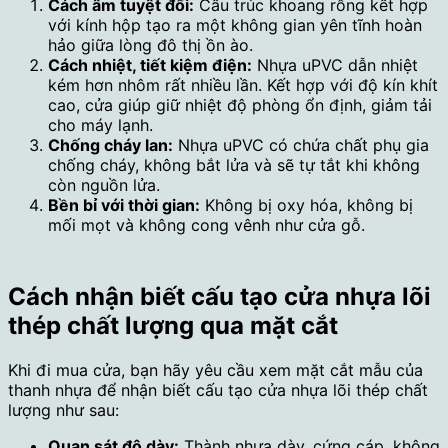
Cách âm tuyệt đối:
Cấu trúc khoang rỗng kết hợp
với kính hộp tạo ra một không gian yên tĩnh hoàn
hảo giữa lòng đô thị ồn ào.
Cách nhiệt, tiết kiệm điện:
Nhựa uPVC dẫn nhiệt
kém hơn nhôm rất nhiều lần. Kết hợp với độ kín khít
cao, cửa giúp giữ nhiệt độ phòng ổn định, giảm tải
cho máy lạnh.
Chống cháy lan:
Nhựa uPVC có chứa chất phụ gia
chống cháy, không bắt lửa và sẽ tự tắt khi không
còn nguồn lửa.
Bền bỉ với thời gian:
Không bị oxy hóa, không bị
mối mọt và không cong vênh như cửa gỗ.
Cách nhận biết cấu tạo cửa nhựa lõi
thép chất lượng qua mặt cắt
Khi đi mua cửa, bạn hãy yêu cầu xem mặt cắt mẫu của
thanh nhựa để nhận biết cấu tạo cửa nhựa lõi thép chất
lượng như sau:
Quan sát độ dày:
Thành nhựa dày, cứng cáp, không