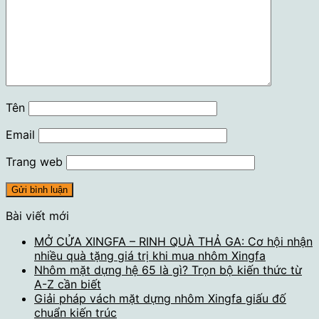
Tên
Email
Trang web
Bài viết mới
MỞ CỬA XINGFA – RINH QUÀ THẢ GA: Cơ hội nhận
nhiều quà tặng giá trị khi mua nhôm Xingfa
Nhôm mặt dựng hệ 65 là gì? Trọn bộ kiến thức từ
A-Z cần biết
Giải pháp vách mặt dựng nhôm Xingfa giấu đố
chuẩn kiến trúc