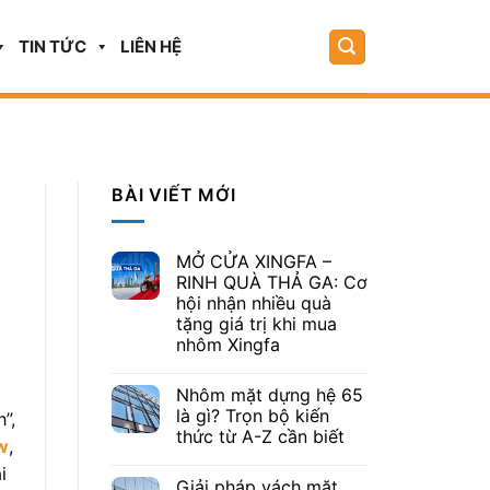
TIN TỨC
LIÊN HỆ
BÀI VIẾT MỚI
MỞ CỬA XINGFA –
RINH QUÀ THẢ GA: Cơ
hội nhận nhiều quà
tặng giá trị khi mua
nhôm Xingfa
g
Nhôm mặt dựng hệ 65
là gì? Trọn bộ kiến
”,
thức từ A-Z cần biết
w
,
i
Giải pháp vách mặt