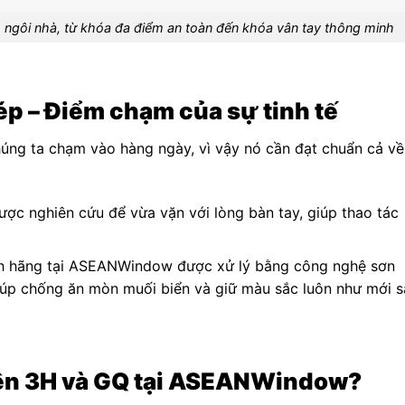
h ngôi nhà, từ khóa đa điểm an toàn đến khóa vân tay thông minh
ép – Điểm chạm của sự tinh tế
úng ta chạm vào hàng ngày, vì vậy nó cần đạt chuẩn cả về
c nghiên cứu để vừa vặn với lòng bàn tay, giúp thao tác
h hãng tại ASEANWindow được xử lý bằng công nghệ sơn
iúp chống ăn mòn muối biển và giữ màu sắc luôn như mới s
iện 3H và GQ tại ASEANWindow?