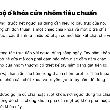
t bộ ổ khóa cửa nhôm tiêu chuẩn
g, trước hết người sử dụng cần hiểu rõ cấu trúc của nó.
 chỉ đơn thuần là một chiếc chìa khóa và một ổ tra chìa.
ược cấu thành từ nhiều bộ phận có mối liên kết chặt chẽ v
ương tác trực tiếp với người dùng hàng ngày. Tay nắm khô
n bộ hệ cửa mà còn phải đảm bảo cảm giác cầm nắm chắc
o cửa nhôm thường có thiết kế tay nắm dạng gạt tiện lợi.
u vận hành ẩn sâu bên trong thanh nhôm profile. Thân khóa
nơi chứa các chốt khóa và truyền lực từ tay nắm để đóng
được gọi là củ chìa hoặc ruột khóa, nơi người dùng tra chì
hống dò chìa, chống khoan phá của một bộ khóa phụ thuộc
õi khóa này.