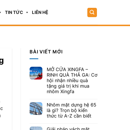
TIN TỨC
LIÊN HỆ
BÀI VIẾT MỚI
g
MỞ CỬA XINGFA –
RINH QUÀ THẢ GA: Cơ
hội nhận nhiều quà
tặng giá trị khi mua
nhôm Xingfa
n
Nhôm mặt dựng hệ 65
ác
là gì? Trọn bộ kiến
u
thức từ A-Z cần biết
Giải pháp vách mặt