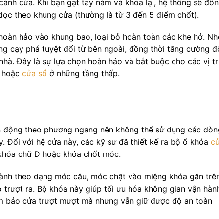
ánh cửa. Khi bạn gạt tay nắm và khóa lại, hệ thống sẽ đồ
 dọc theo khung cửa (thường là từ 3 đến 5 điểm chốt).
hoàn hảo vào khung bao, loại bỏ hoàn toàn các khe hở. Nh
g cạy phá tuyệt đối từ bên ngoài, đồng thời tăng cường đ
 nhà. Đây là sự lựa chọn hoàn hảo và bắt buộc cho các vị tr
g hoặc
cửa sổ
ở những tầng thấp.
ển động theo phương ngang nên không thể sử dụng các dòn
 Đối với hệ cửa này, các kỹ sư đã thiết kế ra bộ ổ khóa
c
 khóa chữ D hoặc khóa chốt móc.
hành theo dạng móc câu, móc chặt vào miệng khóa gắn trê
trượt ra. Bộ khóa này giúp tối ưu hóa không gian vận hàn
ảm bảo cửa trượt mượt mà nhưng vẫn giữ được độ an toàn