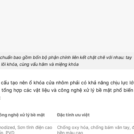
chuẩn bao gồm bốn bộ phận chính liên kết chặt chẽ với nhau: tay
 lõi khóa, cùng vấu hãm và miệng khóa
u cấu tạo nên ổ khóa cửa nhôm phải có khả năng chịu lực l
tổng hợp các vật liệu và công nghệ xử lý bề mặt phổ biến
:
ông nghệ xử lý bề mặt
Đặc tính ưu việt
nodized, Sơn tĩnh điện cao
Chống oxy hóa, chống bám vân tay, 
ấp, PVD
bền màu cao