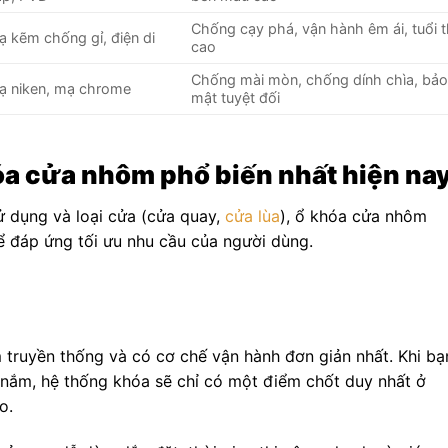
Chống cạy phá, vận hành êm ái, tuổi 
ạ kẽm chống gỉ, điện di
cao
Chống mài mòn, chống dính chìa, bả
ạ niken, mạ chrome
mật tuyệt đối
óa cửa nhôm phổ biến nhất hiện na
sử dụng và loại cửa (cửa quay,
cửa lùa
), ổ khóa cửa nhôm
ể đáp ứng tối ưu nhu cầu của người dùng.
truyền thống và có cơ chế vận hành đơn giản nhất. Khi bạ
y nắm, hệ thống khóa sẽ chỉ có một điểm chốt duy nhất ở
o.