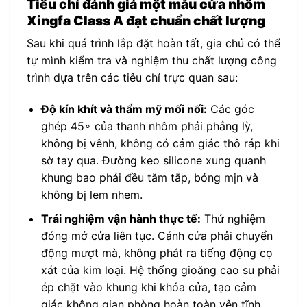
Tiêu chí đánh giá một mẫu cửa nhôm
Xingfa Class A đạt chuẩn chất lượng
Sau khi quá trình lắp đặt hoàn tất, gia chủ có thể
tự mình kiểm tra và nghiệm thu chất lượng công
trình dựa trên các tiêu chí trực quan sau:
Độ kín khít và thẩm mỹ mối nối:
Các góc
ghép 45∘ của thanh nhôm phải phẳng lỳ,
không bị vênh, không có cảm giác thô ráp khi
sờ tay qua. Đường keo silicone xung quanh
khung bao phải đều tăm tắp, bóng mịn và
không bị lem nhem.
Trải nghiệm vận hành thực tế:
Thử nghiệm
đóng mở cửa liên tục. Cánh cửa phải chuyển
động mượt mà, không phát ra tiếng động cọ
xát của kim loại. Hệ thống gioăng cao su phải
ép chặt vào khung khi khóa cửa, tạo cảm
giác không gian phòng hoàn toàn yên tĩnh,