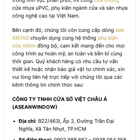
trong lĩnh vực phân phối, thi công
cửa nhôm
,
cửa nhựa uPVC, phụ kiện ngành cửa và sàn nhựa
công nghệ cao tại Việt Nam.
Bên cạnh đó, chúng tôi còn cung cấp dòng
keo
ANTAS
chuyên dụng cùng hệ thống
phụ kiện
cửa nhôm
đồng bộ, cam kết mang đến cho mọi
công trình sự hoàn mỹ, an toàn và bền bỉ cùng
thời gian. Quý khách hàng có nhu cầu tư vấn
thiết kế hoặc nhận báo giá vật tư chính xác, xin
vui lòng liên hệ trực tiếp với chúng tôi qua các
kênh thông tin chính thức sau:
CÔNG TY TNHH CỬA SỔ VIỆT CHÂU Á
(ASEANWINDOW)
Địa chỉ:
B22/463l, Ấp 2, Đường Trần Đại
Nghĩa, Xã Tân Nhựt, TP.HCM
Số điện thoại:
0902.988.667 – 0938.054.358