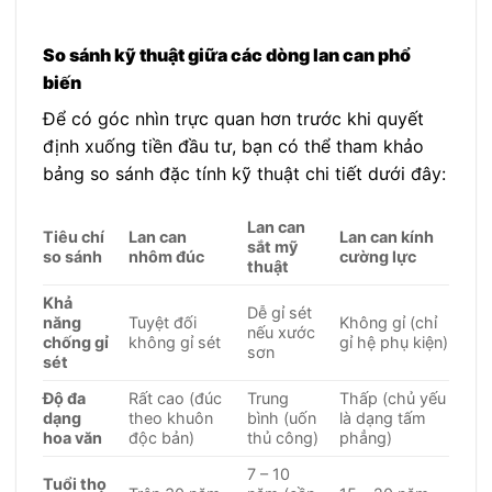
So sánh kỹ thuật giữa các dòng lan can phổ
biến
Để có góc nhìn trực quan hơn trước khi quyết
định xuống tiền đầu tư, bạn có thể tham khảo
bảng so sánh đặc tính kỹ thuật chi tiết dưới đây:
Lan can
Tiêu chí
Lan can
Lan can kính
sắt mỹ
so sánh
nhôm đúc
cường lực
thuật
Khả
Dễ gỉ sét
năng
Tuyệt đối
Không gỉ (chỉ
nếu xước
chống gỉ
không gỉ sét
gỉ hệ phụ kiện)
sơn
sét
Độ đa
Rất cao (đúc
Trung
Thấp (chủ yếu
dạng
theo khuôn
bình (uốn
là dạng tấm
hoa văn
độc bản)
thủ công)
phẳng)
7 – 10
Tuổi thọ