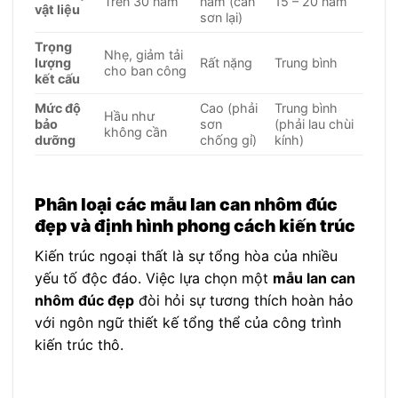
Trên 30 năm
năm (cần
15 – 20 năm
vật liệu
sơn lại)
Trọng
Nhẹ, giảm tải
lượng
Rất nặng
Trung bình
cho ban công
kết cấu
Mức độ
Cao (phải
Trung bình
Hầu như
bảo
sơn
(phải lau chùi
không cần
dưỡng
chống gỉ)
kính)
Phân loại các mẫu lan can nhôm đúc
đẹp và định hình phong cách kiến trúc
Kiến trúc ngoại thất là sự tổng hòa của nhiều
yếu tố độc đáo. Việc lựa chọn một
mẫu lan can
nhôm đúc đẹp
đòi hỏi sự tương thích hoàn hảo
với ngôn ngữ thiết kế tổng thể của công trình
kiến trúc thô.