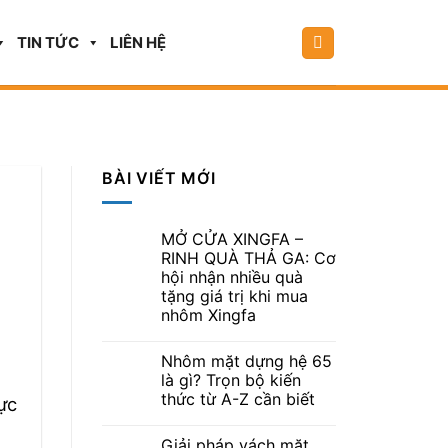
TIN TỨC
LIÊN HỆ
BÀI VIẾT MỚI
MỞ CỬA XINGFA –
RINH QUÀ THẢ GA: Cơ
hội nhận nhiều quà
tặng giá trị khi mua
nhôm Xingfa
Nhôm mặt dựng hệ 65
là gì? Trọn bộ kiến
thức từ A-Z cần biết
ực
Giải pháp vách mặt