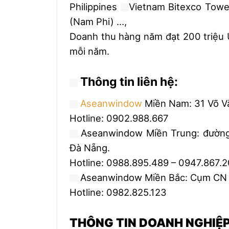
Philippines
Vietnam Bitexco Tow
(Nam Phi) …,
Doanh thu hàng năm đạt 200 triệu
mỗi năm.
Thông tin liên hệ:
Aseanwindow
Miền Nam: 31 Võ Vă
Hotline: 0902.988.667
Aseanwindow Miền Trung: đường
Đà Nẵng.
Hotline: 0988.895.489 – 0947.867.
Aseanwindow Miền Bắc: Cụm CN N
Hotline: 0982.825.123
THÔNG TIN DOANH NGHIỆ