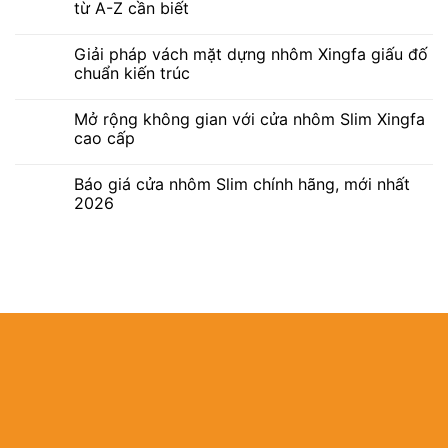
từ A-Z cần biết
Giải pháp vách mặt dựng nhôm Xingfa giấu đố
chuẩn kiến trúc
Mở rộng không gian với cửa nhôm Slim Xingfa
cao cấp
Báo giá cửa nhôm Slim chính hãng, mới nhất
2026
Địa chỉ:
B22/463
Tân Nhựt, TP.
MST:
03087793
Hotline:
0902.9