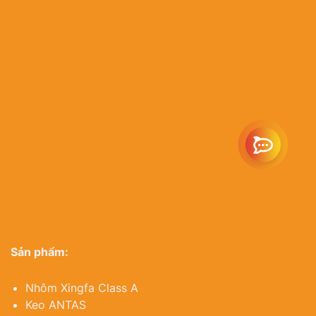
Email:
info@as
Website:
https
Sản phẩm:
Nhôm Xingfa Class A
Keo ANTAS